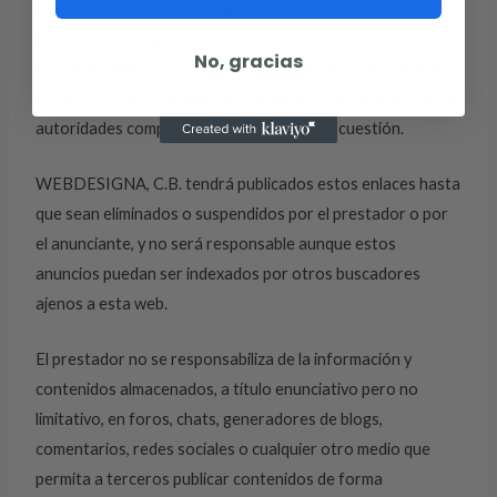
retirada inmediata de cualquier contenido que pudiera
contravenir la legislación nacional o internacional, la moral
No, gracias
o el orden público, procediendo a la retirada inmediata de la
re-dirección a estas webs, poniendo en conocimiento de las
autoridades competentes el contenido en cuestión.
WEBDESIGNA, C.B. tendrá publicados estos enlaces hasta
que sean eliminados o suspendidos por el prestador o por
el anunciante, y no será responsable aunque estos
anuncios puedan ser indexados por otros buscadores
ajenos a esta web.
El prestador no se responsabiliza de la información y
contenidos almacenados, a título enunciativo pero no
limitativo, en foros, chats, generadores de blogs,
comentarios, redes sociales o cualquier otro medio que
permita a terceros publicar contenidos de forma