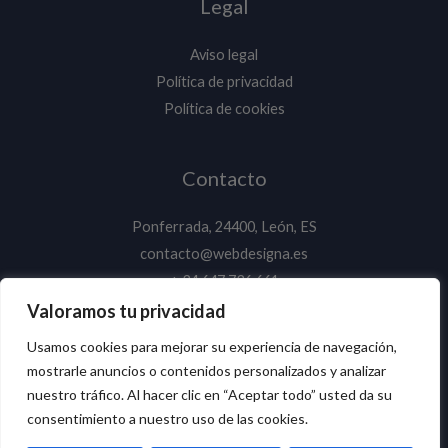
Legal
Aviso legal
Política de privacidad
Política de cookies
Contacto
Ponferrada, 24400, León, ES
contacto@webdesigna.es
+ 34 647 736 661
Valoramos tu privacidad
Usamos cookies para mejorar su experiencia de navegación,
mostrarle anuncios o contenidos personalizados y analizar
Copyright © 2026 Crossapp.
nuestro tráfico. Al hacer clic en “Aceptar todo” usted da su
Una aplicación desarrollada por
Webdesigna
consentimiento a nuestro uso de las cookies.