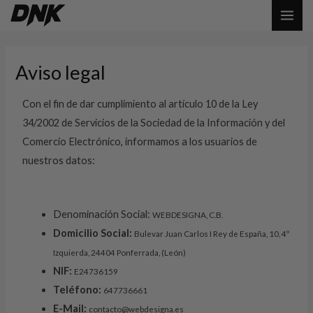
Ir
MAI
al
ME
contenido
Aviso legal
Con el fin de dar cumplimiento al artículo 10 de la Ley
34/2002 de Servicios de la Sociedad de la Información y del
Comercio Electrónico, informamos a los usuarios de
nuestros datos:
Denominación Social:
WEBDESIGNA, C.B.
Domicilio Social:
Bulevar Juan Carlos I Rey de España, 10, 4º
Izquierda, 24404 Ponferrada, (León)
NIF:
E24736159
Teléfono:
647736661
E-Mail:
contacto@webdesigna.es